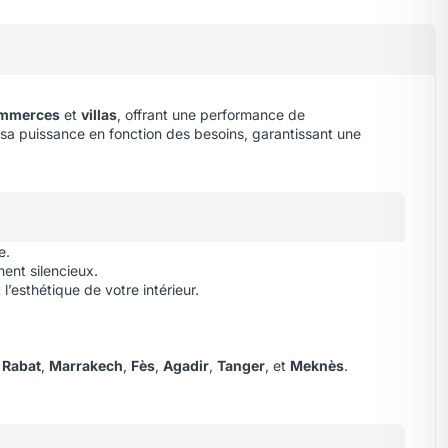
mmerces
et
villas
, offrant une performance de
 sa puissance en fonction des besoins
,
garantissant une
e.
ent silencieux.
l’esthétique de votre intérieur.
,
Rabat
,
Marrakech
,
Fès
,
Agadir
,
Tanger
, et
Meknès
.