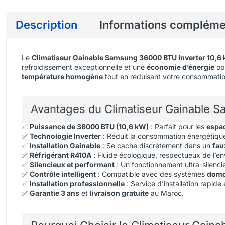
Description
Informations compléme
Le
Climatiseur Gainable Samsung 36000 BTU Inverter 10,6
refroidissement exceptionnelle et une
économie d’énergie
op
température homogène
tout en réduisant votre consommatio
Avantages du Climatiseur Gainable S
✅
Puissance de 36000 BTU (10,6 kW)
: Parfait pour les
espa
✅
Technologie Inverter
: Réduit la consommation énergétique,
✅
Installation Gainable
: Se cache discrètement dans un
fau
✅
Réfrigérant R410A
: Fluide écologique, respectueux de l’e
✅
Silencieux et performant
: Un fonctionnement ultra-silenc
✅
Contrôle intelligent
: Compatible avec des systèmes
domo
✅
Installation professionnelle
: Service d’installation rapid
✅
Garantie 3 ans
et
livraison gratuite
au Maroc.