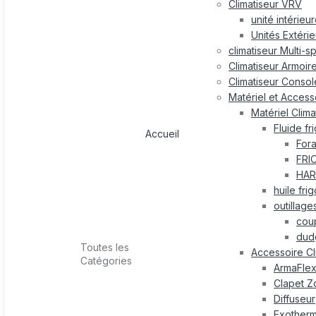
Climatiseur VRV
unité intérieu
Unités Extéri
climatiseur Multi-s
Climatiseur Armoir
Climatiseur Consol
Matériel et Accesso
Matériel Clima
Fluide fr
Accueil
For
FRI
HAR
huile fri
outillage
cou
dud
Toutes les
Accessoire Cl
Catégories
ArmaFle
Clapet Z
Diffuseur
Exotherm