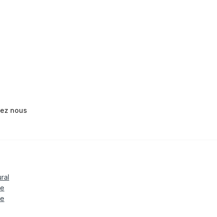
tez nous
ural
le
te