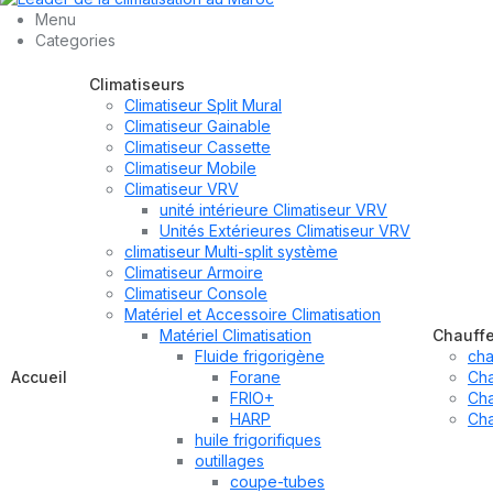
Menu
Categories
Climatiseurs
Climatiseur Split Mural
Climatiseur Gainable
Climatiseur Cassette
Climatiseur Mobile
Climatiseur VRV
unité intérieure Climatiseur VRV
Unités Extérieures Climatiseur VRV
climatiseur Multi-split système
Climatiseur Armoire
Climatiseur Console
Matériel et Accessoire Climatisation
Matériel Climatisation
Chauff
Fluide frigorigène
cha
Accueil
Forane
Cha
FRIO+
Cha
HARP
Cha
huile frigorifiques
outillages
coupe-tubes