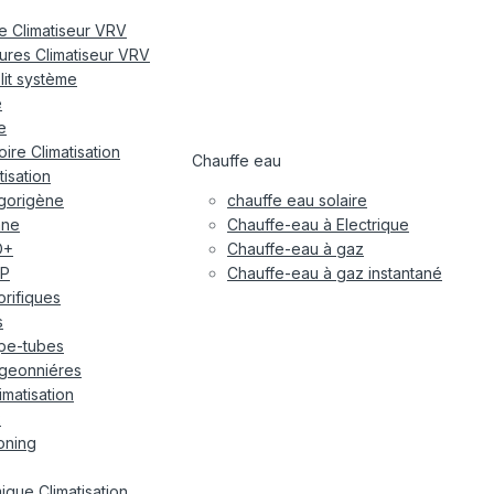
re Climatiseur VRV
eures Climatiseur VRV
plit système
e
e
ire Climatisation
Chauffe eau
tisation
igorigène
chauffe eau solaire
ane
Chauffe-eau à Electrique
O+
Chauffe-eau à gaz
P
Chauffe-eau à gaz instantané
gorifiques
s
pe-tubes
geonniéres
imatisation
x
oning
ique Climatisation