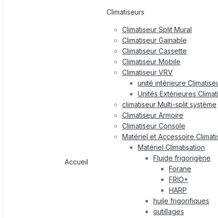
Climatiseurs
Climatiseur Split Mural
Climatiseur Gainable
Climatiseur Cassette
Climatiseur Mobile
Climatiseur VRV
unité intérieure Climatis
Unités Extérieures Clima
climatiseur Multi-split système
Climatiseur Armoire
Climatiseur Console
Matériel et Accessoire Climati
Matériel Climatisation
Fluide frigorigène
Accueil
Forane
FRIO+
HARP
huile frigorifiques
outillages