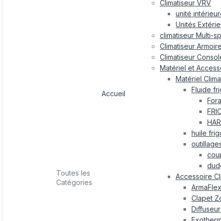
Climatiseur VRV
unité intérieu
Unités Extéri
climatiseur Multi-s
Climatiseur Armoir
Climatiseur Consol
Matériel et Accesso
Matériel Clima
Fluide fr
Accueil
For
FRI
HAR
huile fri
outillage
cou
dud
Toutes les
Accessoire Cl
Catégories
ArmaFle
Clapet Z
Diffuseur
Exotherm