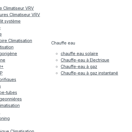
re Climatiseur VRV
eures Climatiseur VRV
plit système
e
e
ire Climatisation
Chauffe eau
tisation
igorigène
chauffe eau solaire
ane
Chauffe-eau à Electrique
O+
Chauffe-eau à gaz
P
Chauffe-eau à gaz instantané
gorifiques
s
pe-tubes
geonniéres
imatisation
x
oning
ique Climatisation