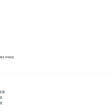
tez nous
ural
le
te