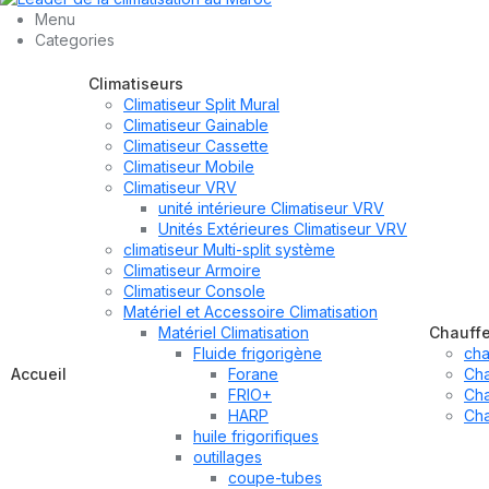
Menu
Categories
Climatiseurs
Climatiseur Split Mural
Climatiseur Gainable
Climatiseur Cassette
Climatiseur Mobile
Climatiseur VRV
unité intérieure Climatiseur VRV
Unités Extérieures Climatiseur VRV
climatiseur Multi-split système
Climatiseur Armoire
Climatiseur Console
Matériel et Accessoire Climatisation
Matériel Climatisation
Chauff
Fluide frigorigène
cha
Accueil
Forane
Cha
FRIO+
Cha
HARP
Cha
huile frigorifiques
outillages
coupe-tubes