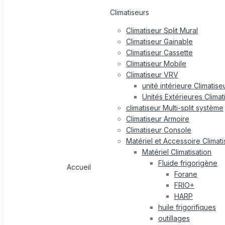
Climatiseurs
Climatiseur Split Mural
Climatiseur Gainable
Climatiseur Cassette
Climatiseur Mobile
Climatiseur VRV
unité intérieure Climatis
Unités Extérieures Clima
climatiseur Multi-split système
Climatiseur Armoire
Climatiseur Console
Matériel et Accessoire Climati
Matériel Climatisation
Fluide frigorigène
Accueil
Forane
FRIO+
HARP
huile frigorifiques
outillages